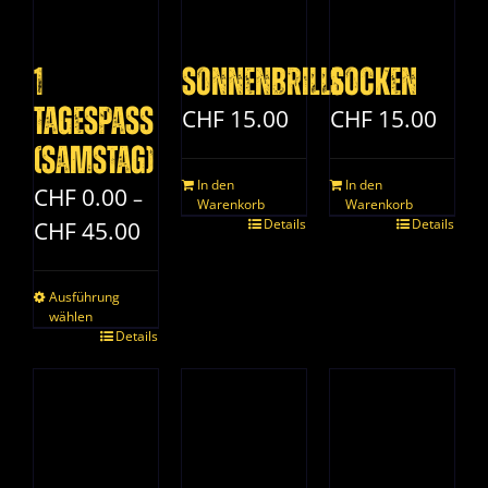
auf.
auf.
auf.
Die
Die
Die
Optionen
1
Sonnenbrille
Socken
Optionen
Optionen
können
können
können
Tagespass
CHF
15.00
CHF
15.00
auf
auf
auf
der
(Samstag)
der
der
Produktseite
In den
In den
CHF
0.00
–
Produktseite
Produktseite
Warenkorb
Warenkorb
gewählt
Preisspanne:
Details
Details
CHF
45.00
gewählt
gewählt
werden
CHF 0.00
werden
werden
bis
Ausführung
CHF 45.00
wählen
Dieses
Details
Produkt
weist
mehrere
Varianten
auf.