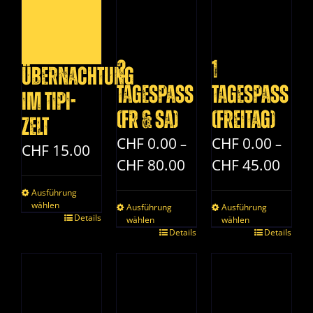
2
1
Übernachtung
Tagespass
Tagespass
im Tipi-
(Fr & Sa)
(Freitag)
Zelt
CHF
0.00
CHF
0.00
–
–
CHF
15.00
Preisspanne:
Preis
CHF
80.00
CHF
45.00
CHF 0.00
CHF 0
Ausführung
bis
bis
wählen
Ausführung
Ausführung
CHF 80.00
CHF 4
Dieses
Details
wählen
wählen
Dieses
Details
Dieses
Details
Produkt
Produkt
Produkt
weist
weist
weist
mehrere
mehrere
mehrere
Varianten
Varianten
Varianten